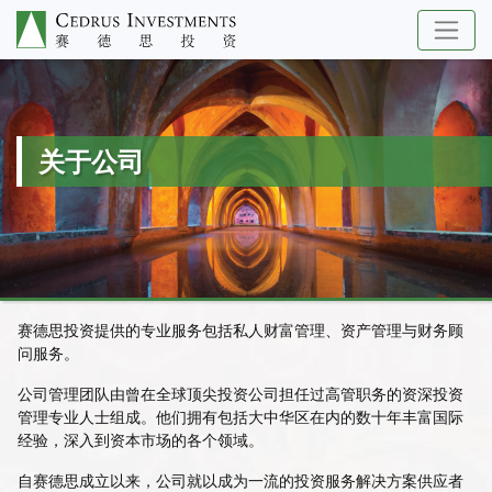
关于公司
赛德思投资提供的专业服务包括私人财富管理、资产管理与财务顾
问服务。
公司管理团队由曾在全球顶尖投资公司担任过高管职务的资深投资
管理专业人士组成。他们拥有包括大中华区在内的数十年丰富国际
经验，深入到资本市场的各个领域。
自赛德思成立以来，公司就以成为一流的投资服务解决方案供应者