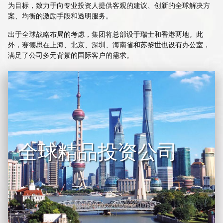
为目标，致力于向专业投资人提供客观的建议、创新的全球解决方
案、均衡的激励手段和透明服务。
出于全球战略布局的考虑，集团将总部设于瑞士和香港两地。此
外，赛德思在上海、北京、深圳、海南省和苏黎世也设有办公室，
满足了公司多元背景的国际客户的需求。
全球精品投资公司