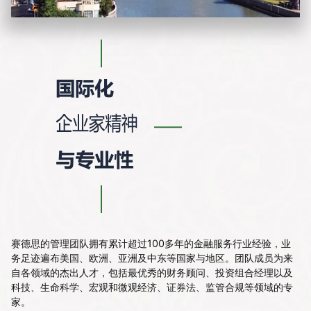
赛德思的管理团队拥有累计超过100多年的金融服务行业经验，业
务足迹遍布美国、欧洲、亚洲及中东等国家与地区。团队成员为来
自各领域的杰出人才，包括最优秀的财务顾问、投资组合经理以及
科技、生命科学、宏观和微观经济、证券法、监管合规等领域的专
家。